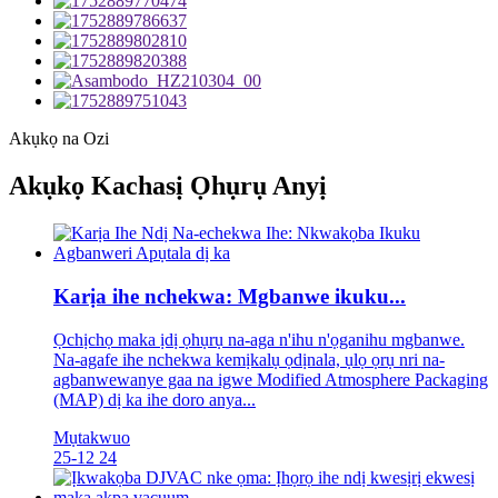
Akụkọ na Ozi
Akụkọ Kachasị Ọhụrụ Anyị
Karịa ihe nchekwa: Mgbanwe ikuku...
Ọchịchọ maka ịdị ọhụrụ na-aga n'ihu n'ọganihu mgbanwe.
Na-agafe ihe nchekwa kemịkalụ ọdịnala, ụlọ ọrụ nri na-
agbanwewanye gaa na igwe Modified Atmosphere Packaging
(MAP) dị ka ihe doro anya...
Mụtakwuo
25-12
24