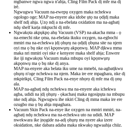
mgbanwe ngwa ngwa n'ahịa, Cling Film Pack dị mfe ma dị
irè.
Ngwugwu Vacuum na-ewepụ oxygen maka nchekwa
ogologo oge; MAP na-enyere aka idobe ụtọ na ọdịdị maka
shelf ndị ahịa. Ụzọ ndị a na-ebelata oxidation ma na-agbatị
ndụ shelf karịa mkpuchi dị mfe.
Ngwakọta akpụkpọ ahụ Vacuum (VSP) na-akacha mma - ọ
na-emechi nke ọma, na-ebelata ikuku oxygen, na-egbochi
mmiri ma na-echekwa ịdị ọhụrụ na ọdịdị ọbụna site na njem
oyi ma ọ bụ nke oyi kpọnwụrụ akpọnwụ. MAP dịkwa mma
maka nri mmiri oyi nke e kenyere maka shelf ahịa; Enwere
ike iji ngwakọta Vacuum maka mbupu oyi kpọnwụrụ
akpọnwụ ma ọ bụ nke dị anya.
MAP na-enyere aka belata iku ume na mmebi, na-agbatịkwu
ọhụrụ n'oge nchekwa na njem. Maka ire ere mpaghara, nke dị
mkpirikpi, Cling Film Pack na-enye nhọrọ dị mfe ma dị ọnụ
ala.
MAP na-agbatị ndụ nchekwa ma na-enyere aka ichekwa
agba, udidi na ịdị ọhụrụ - ọkachasị maka ngosipụta na mbupu
nke ndị ahịa. Ngwugwu ihe nkiri Cling dị mma maka ire ere
ozugbo ma ọ bụ ahịa mpaghara.
Vacuum Skin Pack na-enye ike oxygen na mmiri mmiri, na-
agbatị ndụ nchekwa ma na-echekwa uto na udidi. MAP
nwekwara ike ịnọgide na-adị ọhụrụ ma nyere aka izere
oksidation, nke dabara adaba maka nkwakọ ngwaahịa chiiz.