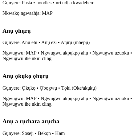
Gụnyere: Pasta • noodles • nri ndị a kwadebere
Nkwakọ ngwaahịa: MAP
Anụ ọhụrụ
Gụnyere: Anụ ehi • Anụ ezi • Atụrụ (mbepụ)
Ngwugwu: MAP • Ngwugwu akpụkpọ ahụ • Ngwugwu uzuoku •
Ngwugwu ihe nkiri cling
Anụ ọkụkọ ọhụrụ
Gụnyere: Ọkụkọ • Ọbọgwụ • Tọki (Oke/akụkụ)
Ngwugwu: MAP • Ngwugwu akpụkpọ ahụ • Ngwugwu uzuoku •
Ngwugwu ihe nkiri cling
Anụ a rụchara arụcha
Gụnyere: Soseji • Bekọn • Ham