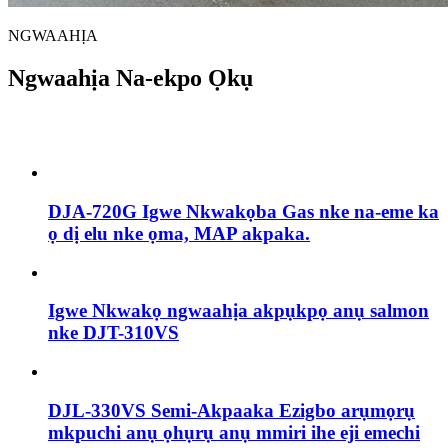
NGWAAHỊA
Ngwaahịa Na-ekpo Ọkụ
DJA-720G Igwe Nkwakọba Gas nke na-eme ka
ọ dị elu nke ọma, MAP akpaka.
Igwe Nkwakọ ngwaahịa akpụkpọ anụ salmon
nke DJT-310VS
DJL-330VS Semi-Akpaaka Ezigbo arụmọrụ
mkpuchi anụ ọhụrụ anụ mmiri ihe eji emechi