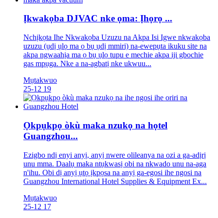
Ịkwakọba DJVAC nke ọma: Ịhọrọ ...
Nchịkọta Ihe Nkwakọba Uzuzu na Akpa Isi Igwe nkwakọba
uzuzu (ụdị ụlọ ma ọ bụ ụdị mmiri) na-ewepụta ikuku site na
akpa ngwaahịa ma ọ bụ ụlọ tupu e mechie akpa iji gbochie
gas mpụga. Nke a na-agbatị nke ukwuu...
Mụtakwuo
25-12
19
Ọkpụkpọ òkù maka nzukọ na họtel
Guangzhou...
Ezigbo ndị enyi anyị, anyị nwere olileanya na ozi a ga-adịrị
unu mma. Daalụ maka ntụkwasị obi na nkwado unu na-aga
n'ihu. Obi dị anyị ụtọ ịkpọsa na anyị ga-egosi ihe ngosi na
Guangzhou International Hotel Supplies & Equipment Ex...
Mụtakwuo
25-12
17