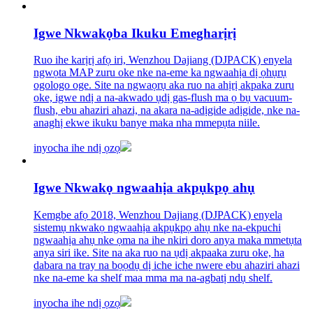
Igwe Nkwakọba Ikuku Emegharịrị
Ruo ihe karịrị afọ iri, Wenzhou Dajiang (DJPACK) enyela
ngwọta MAP zuru oke nke na-eme ka ngwaahịa dị ọhụrụ
ogologo oge. Site na ngwaọrụ aka ruo na ahịrị akpaka zuru
oke, igwe ndị a na-akwado ụdị gas-flush ma ọ bụ vacuum-
flush, ebu ahaziri ahazi, na akara na-adịgide adịgide, nke na-
anaghị ekwe ikuku banye maka nha mmepụta niile.
inyocha ihe ndị ọzọ
Igwe Nkwakọ ngwaahịa akpụkpọ ahụ
Kemgbe afọ 2018, Wenzhou Dajiang (DJPACK) enyela
sistemụ nkwakọ ngwaahịa akpụkpọ ahụ nke na-ekpuchi
ngwaahịa ahụ nke ọma na ihe nkiri doro anya maka mmetụta
anya siri ike. Site na aka ruo na ụdị akpaaka zuru oke, ha
dabara na tray na bọọdụ dị iche iche nwere ebu ahaziri ahazi
nke na-eme ka shelf maa mma ma na-agbatị ndụ shelf.
inyocha ihe ndị ọzọ