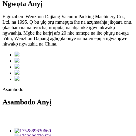
Ngwọta Anyị
E guzobere Wenzhou Dajiang Vacuum Packing Machinery Co.,
Ltd. na 1995. Ọ bụ ụlọ ọrụ mmepụta ihe na azụmaahịa jikọtara ọnụ,
ọkachamara na nyocha, nrụpụta, na ahịa nke igwe nkwakọ
ngwaahịa. Mgbe ihe karịrị afọ 20 nke mmepe na ihe ọhụrụ na-aga
n'ihu, Wenzhou Dajiang aghọọla onye isi na-emepụta ngwa igwe
nkwakọ ngwaahịa na China.
Asambodo
Asambodo Anyị