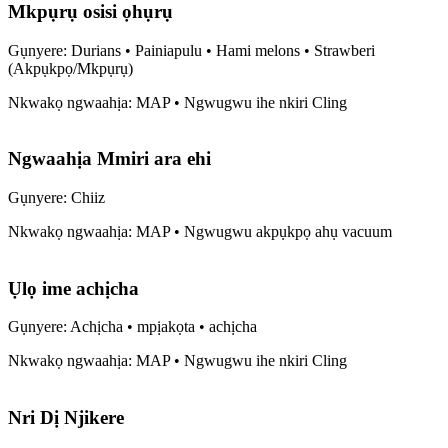
Mkpụrụ osisi ọhụrụ
Gụnyere: Durians • Painiapulu • Hami melons • Strawberi
(Akpụkpọ/Mkpụrụ)
Nkwakọ ngwaahịa: MAP • Ngwugwu ihe nkiri Cling
Ngwaahịa Mmiri ara ehi
Gụnyere: Chiiz
Nkwakọ ngwaahịa: MAP • Ngwugwu akpụkpọ ahụ vacuum
Ụlọ ime achịcha
Gụnyere: Achịcha • mpịakọta • achịcha
Nkwakọ ngwaahịa: MAP • Ngwugwu ihe nkiri Cling
Nri Dị Njikere