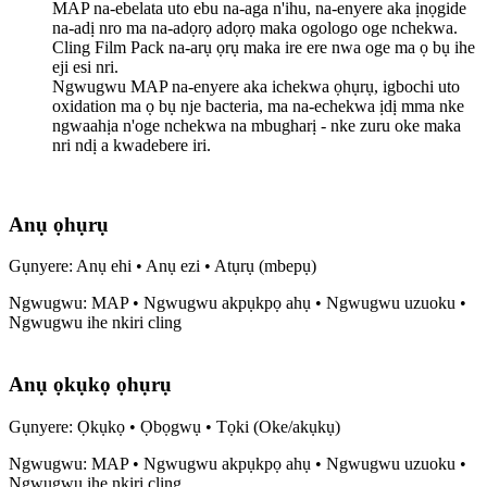
MAP na-ebelata uto ebu na-aga n'ihu, na-enyere aka ịnọgide
na-adị nro ma na-adọrọ adọrọ maka ogologo oge nchekwa.
Cling Film Pack na-arụ ọrụ maka ire ere nwa oge ma ọ bụ ihe
eji esi nri.
Ngwugwu MAP na-enyere aka ichekwa ọhụrụ, igbochi uto
oxidation ma ọ bụ nje bacteria, ma na-echekwa ịdị mma nke
ngwaahịa n'oge nchekwa na mbugharị - nke zuru oke maka
nri ndị a kwadebere iri.
Anụ ọhụrụ
Gụnyere: Anụ ehi • Anụ ezi • Atụrụ (mbepụ)
Ngwugwu: MAP • Ngwugwu akpụkpọ ahụ • Ngwugwu uzuoku •
Ngwugwu ihe nkiri cling
Anụ ọkụkọ ọhụrụ
Gụnyere: Ọkụkọ • Ọbọgwụ • Tọki (Oke/akụkụ)
Ngwugwu: MAP • Ngwugwu akpụkpọ ahụ • Ngwugwu uzuoku •
Ngwugwu ihe nkiri cling