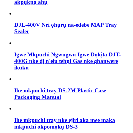
akpụkpọ ahụ
DJL-400V Nri ọhụrụ na-edebe MAP Tray
Sealer
Igwe Mkpuchi Ngwugwu Igwe Dọkịta DJT-
400G nke dị n'elu tebụl Gas nke gbanwere
ikuku
Ihe mkpuchi tray DS-2M Plastic Case
Packaging Manual
Ihe mkpuchi tray nke ejiri aka mee maka
mkpuchi okpomọkụ DS-3