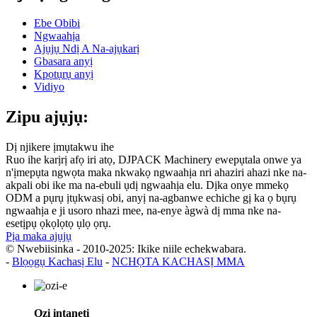
Ebe Obibi
Ngwaahịa
Ajụjụ Ndị A Na-ajụkarị
Gbasara anyị
Kpọtụrụ anyị
Vidiyo
Zipu ajụjụ:
Dị njikere ịmụtakwu ihe
Ruo ihe karịrị afọ iri atọ, DJPACK Machinery ewepụtala onwe ya
n'ịmepụta ngwọta maka nkwakọ ngwaahịa nri ahaziri ahazi nke na-
akpali obi ike ma na-ebuli ụdị ngwaahịa elu. Dịka onye mmekọ
ODM a pụrụ ịtụkwasị obi, anyị na-agbanwe echiche gị ka ọ bụrụ
ngwaahịa e ji usoro nhazi mee, na-enye àgwà dị mma nke na-
esetịpụ ọkọlọtọ ụlọ ọrụ.
Pịa maka ajụjụ
© Nwebiisinka - 2010-2025: Ikike niile echekwabara.
-
Blọọgụ Kachasị Elu
-
NCHỌTA KACHASỊ MMA
Ozi ịntanetị