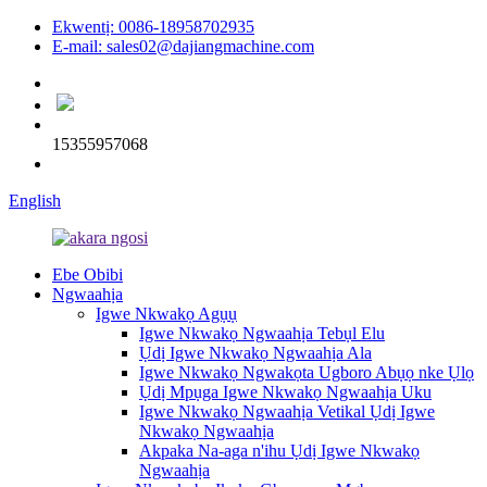
Ekwentị: 0086-18958702935
E-mail: sales02@dajiangmachine.com
15355957068
English
Ebe Obibi
Ngwaahịa
Igwe Nkwakọ Agụụ
Igwe Nkwakọ Ngwaahịa Tebụl Elu
Ụdị Igwe Nkwakọ Ngwaahịa Ala
Igwe Nkwakọ Ngwakọta Ugboro Abụọ nke Ụlọ
Ụdị Mpụga Igwe Nkwakọ Ngwaahịa Uku
Igwe Nkwakọ Ngwaahịa Vetikal Ụdị Igwe
Nkwakọ Ngwaahịa
Akpaka Na-aga n'ihu Ụdị Igwe Nkwakọ
Ngwaahịa