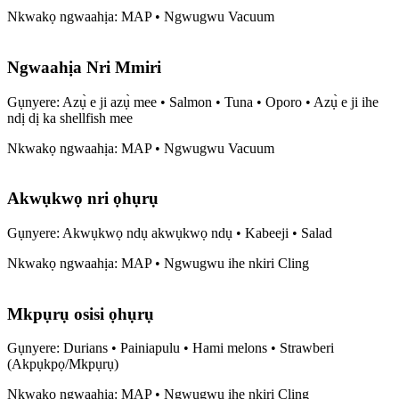
Nkwakọ ngwaahịa: MAP • Ngwugwu Vacuum
Ngwaahịa Nri Mmiri
Gụnyere: Azụ̀ e ji azụ̀ mee • Salmon • Tuna • Oporo • Azụ̀ e ji ihe
ndị dị ka shellfish mee
Nkwakọ ngwaahịa: MAP • Ngwugwu Vacuum
Akwụkwọ nri ọhụrụ
Gụnyere: Akwụkwọ ndụ akwụkwọ ndụ • Kabeeji • Salad
Nkwakọ ngwaahịa: MAP • Ngwugwu ihe nkiri Cling
Mkpụrụ osisi ọhụrụ
Gụnyere: Durians • Painiapulu • Hami melons • Strawberi
(Akpụkpọ/Mkpụrụ)
Nkwakọ ngwaahịa: MAP • Ngwugwu ihe nkiri Cling