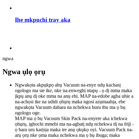
Ihe mkpuchi tray aka
ngwa
Ngwa ụlọ ọrụ
Ngwakọta akpụkpọ ahụ Vacuum na-enye ndụ kachasị
ogologo ma sie ike, nke na-enweghị ntapụ - ọ dị mma maka
ịkpụ anụ dị oke mma na anụ ehi. MAP na-edobe agba uhie a
na-achọsi ike na udidi ọhụrụ maka ngosi azụmaahịa, ebe
ngwakọta Vacuum dabara na nchekwa buru ibu ma ọ bụ
ogologo oge.
MAP ma ọ bụ Vacuum Skin Pack na-enyere aka ichekwa
ọhụrụ, igbochi mmebi ma na-agbatị ndụ nchekwa dị na friji -
ọ bara uru karịsịa maka ire anụ ọkụkọ oyi. Vacuum Pack na-
arụ ọrụ nke ọma maka nchekwa ma ọ bụ ibuga; maka