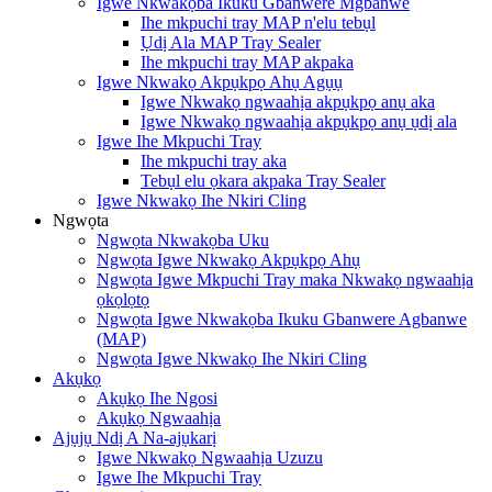
Igwe Nkwakọba Ikuku Gbanwere Mgbanwe
Ihe mkpuchi tray MAP n'elu tebụl
Ụdị Ala MAP Tray Sealer
Ihe mkpuchi tray MAP akpaka
Igwe Nkwakọ Akpụkpọ Ahụ Agụụ
Igwe Nkwakọ ngwaahịa akpụkpọ anụ aka
Igwe Nkwakọ ngwaahịa akpụkpọ anụ ụdị ala
Igwe Ihe Mkpuchi Tray
Ihe mkpuchi tray aka
Tebụl elu ọkara akpaka Tray Sealer
Igwe Nkwakọ Ihe Nkiri Cling
Ngwọta
Ngwọta Nkwakọba Uku
Ngwọta Igwe Nkwakọ Akpụkpọ Ahụ
Ngwọta Igwe Mkpuchi Tray maka Nkwakọ ngwaahịa
ọkọlọtọ
Ngwọta Igwe Nkwakọba Ikuku Gbanwere Agbanwe
(MAP)
Ngwọta Igwe Nkwakọ Ihe Nkiri Cling
Akụkọ
Akụkọ Ihe Ngosi
Akụkọ Ngwaahịa
Ajụjụ Ndị A Na-ajụkarị
Igwe Nkwakọ Ngwaahịa Uzuzu
Igwe Ihe Mkpuchi Tray