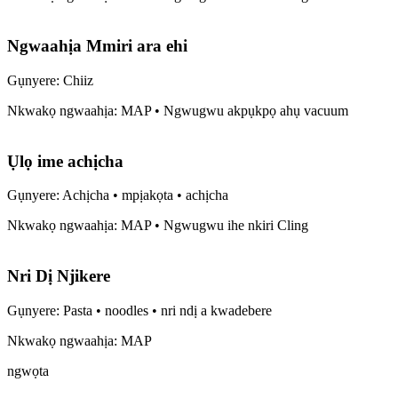
Ngwaahịa Mmiri ara ehi
Gụnyere: Chiiz
Nkwakọ ngwaahịa: MAP • Ngwugwu akpụkpọ ahụ vacuum
Ụlọ ime achịcha
Gụnyere: Achịcha • mpịakọta • achịcha
Nkwakọ ngwaahịa: MAP • Ngwugwu ihe nkiri Cling
Nri Dị Njikere
Gụnyere: Pasta • noodles • nri ndị a kwadebere
Nkwakọ ngwaahịa: MAP
ngwọta