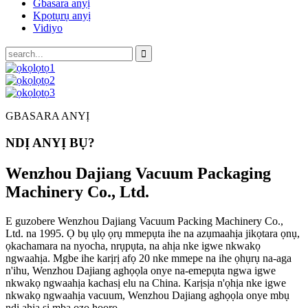
Gbasara anyị
Kpọtụrụ anyị
Vidiyo
GBASARA ANYỊ
NDỊ ANYỊ BỤ?
Wenzhou Dajiang Vacuum Packaging
Machinery Co., Ltd.
E guzobere Wenzhou Dajiang Vacuum Packing Machinery Co.,
Ltd. na 1995. Ọ bụ ụlọ ọrụ mmepụta ihe na azụmaahịa jikọtara ọnụ,
ọkachamara na nyocha, nrụpụta, na ahịa nke igwe nkwakọ
ngwaahịa. Mgbe ihe karịrị afọ 20 nke mmepe na ihe ọhụrụ na-aga
n'ihu, Wenzhou Dajiang aghọọla onye na-emepụta ngwa igwe
nkwakọ ngwaahịa kachasị elu na China. Karịsịa n'ọhịa nke igwe
nkwakọ ngwaahịa vacuum, Wenzhou Dajiang aghọọla onye mbụ
ndị ahịa si mba ọzọ họọrọ.