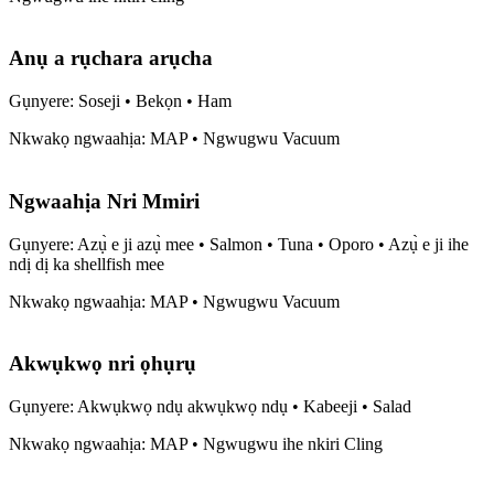
Anụ a rụchara arụcha
Gụnyere: Soseji • Bekọn • Ham
Nkwakọ ngwaahịa: MAP • Ngwugwu Vacuum
Ngwaahịa Nri Mmiri
Gụnyere: Azụ̀ e ji azụ̀ mee • Salmon • Tuna • Oporo • Azụ̀ e ji ihe
ndị dị ka shellfish mee
Nkwakọ ngwaahịa: MAP • Ngwugwu Vacuum
Akwụkwọ nri ọhụrụ
Gụnyere: Akwụkwọ ndụ akwụkwọ ndụ • Kabeeji • Salad
Nkwakọ ngwaahịa: MAP • Ngwugwu ihe nkiri Cling