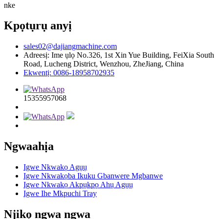
nke
Kpọtụrụ anyị
sales02@dajiangmachine.com
Adreesị: Ime ụlọ No.326, 1st Xin Yue Building, FeiXia South
Road, Lucheng District, Wenzhou, ZheJiang, China
Ekwentị: 0086-18958702935
15355957068
Ngwaahịa
Igwe Nkwakọ Agụụ
Igwe Nkwakọba Ikuku Gbanwere Mgbanwe
Igwe Nkwakọ Akpụkpọ Ahụ Agụụ
Igwe Ihe Mkpuchi Tray
Njikọ ngwa ngwa