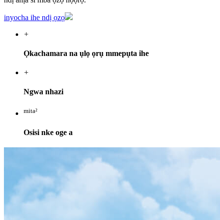
inyocha ihe ndị ọzọ
+
Ọkachamara na ụlọ ọrụ mmepụta ihe
+
Ngwa nhazi
mita²
Osisi nke oge a