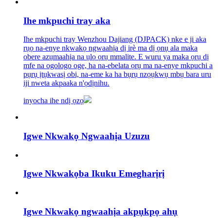
Ihe mkpuchi tray aka
Ihe mkpuchi tray Wenzhou Dajiang (DJPACK) nke e ji aka
rụọ na-enye nkwakọ ngwaahịa dị irè ma dị ọnụ ala maka
obere azụmaahịa na ụlọ ọrụ mmalite. E wuru ya maka ọrụ dị
mfe na ogologo oge, ha na-ebelata ọrụ ma na-enye mkpuchi a
pụrụ ịtụkwasị obi, na-eme ka ha bụrụ nzọụkwụ mbụ bara uru
iji nweta akpaaka n'ọdịnihu.
inyocha ihe ndị ọzọ
Igwe Nkwakọ Ngwaahịa Uzuzu
Igwe Nkwakọba Ikuku Emegharịrị
Igwe Nkwakọ ngwaahịa akpụkpọ ahụ